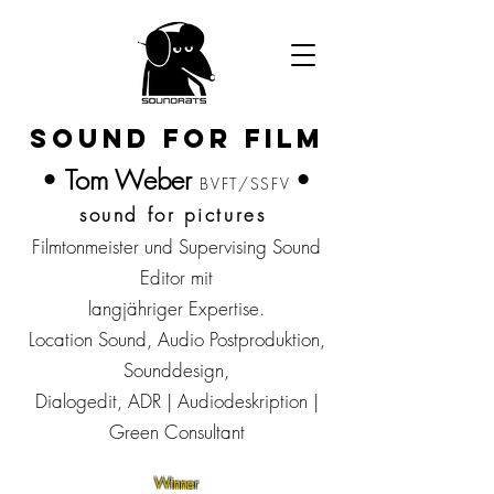
sound for film
Tom Weber
•
•
BVFT/SSFV
sound for pictures
Filmtonmeister und Supervis
in
g Sound
Editor mit
langjähriger Expertise.
Location Sound, Audio Postproduktion,
Sounddesign,
Dialogedit, ADR | Audiodeskription |
Green Consultant
Winner