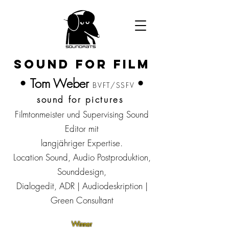
sound for film
Tom Weber
•
•
BVFT/SSFV
sound for pictures
Filmtonmeister und Supervis
in
g Sound
Editor mit
langjähriger Expertise.
Location Sound, Audio Postproduktion,
Sounddesign,
Dialogedit, ADR | Audiodeskription |
Green Consultant
Winner